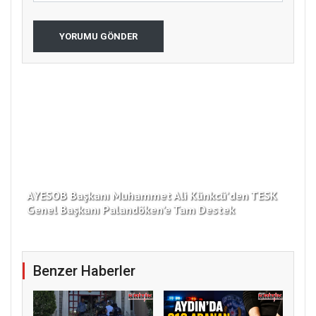
YORUMU GÖNDER
AYESOB Başkanı Muhammet Ali Künkcü’den TESK
Ger
Genel Başkanı Palandöken’e Tam Destek
Gö
Benzer Haberler