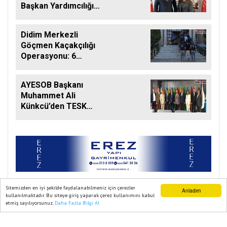
Başkan Yardımcılığı
Görevine Getirildi
Didim Merkezli
Göçmen Kaçakçılığı
Operasyonu: 6
Şüpheli Tutuklandı
AYESOB Başkanı
Muhammet Ali
Künkcü’den TESK
Genel Başkanı
Palandöken’e Tam
Destek
Sitemizden en iyi şekilde faydalanabilmeniz için çerezler
Anladım
kullanılmaktadır. Bu siteye giriş yaparak çerez kullanımını kabul
etmiş sayılıyorsunuz.
Daha Fazla Bilgi Al
Ana Sayfa
Web TV
Foto Galeri
Yazarlar
AYDIN KRITIK 2021