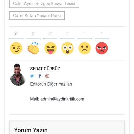
Güler Aydın Süzgeç Sosyal Tesisi
Cafer Kotan Yaşam Parkı
0
0
0
0
0
0
SEDAT GÜRBÜZ
Editörün Diğer Yazıları
Mail:
admin@aydinkritik.com
Yorum Yazın