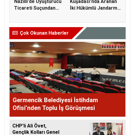
Nazilli'de Uyuşturucu
Kuşadası’nda Aranan
Ticareti Suçundan
İki Hükümlü Jandarma
Arana...
Oper...
Çok Okunan Haberler
Germencik Belediyesi İstihdam
Ofisi’nden Toplu İş Görüşmesi
CHP’li Ali Övet,
Gençlik Kolları Genel