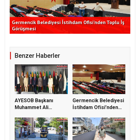
K
Germencik Belediyesi İstihdam Ofisi’nden Toplu İş
CHP
Görüşmesi
Yar
Benzer Haberler
AYESOB Başkanı
Germencik Belediyesi
Muhammet Ali
İstihdam Ofisi’nden
Künkcü’den TESK G...
Topl...