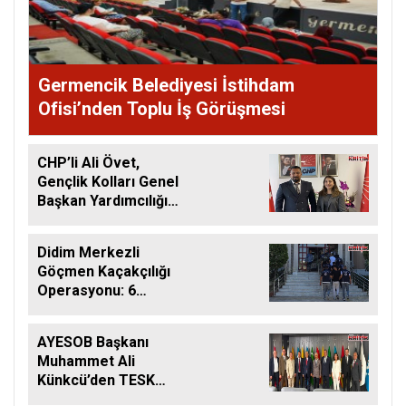
Germencik Belediyesi İstihdam
Ofisi’nden Toplu İş Görüşmesi
CHP’li Ali Övet,
Gençlik Kolları Genel
Başkan Yardımcılığı
Görevine Getirildi
Didim Merkezli
Göçmen Kaçakçılığı
Operasyonu: 6
Şüpheli Tutuklandı
AYESOB Başkanı
Muhammet Ali
Künkcü’den TESK
Genel Başkanı