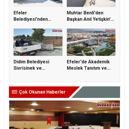
Efeler
Muhtar Benli'den
Belediyesi'nden
Başkan Anıl Yetişkin'e
Gazipaşa İlkokulu
Asfal...
Çevr...
Didim Belediyesi
Efeler'de Akademik
Sivrisinek ve
Meslek Tanıtım ve
Haşereye Karşı...
Kariyer...
Çok Okunan Haberler