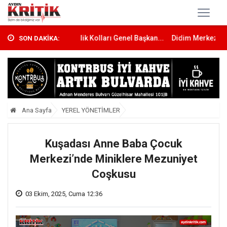
 Ali Övet, Gençlik Kolları Genel Başkan...
Didim Merkezli Göçmen Kaça
SON DAKİKA:
Ana Sayfa
YEREL YÖNETİMLER
Kuşadası Anne Baba Çocuk
Merkezi’nde Miniklere Mezuniyet
Coşkusu
03 Ekim, 2025, Cuma 12:36