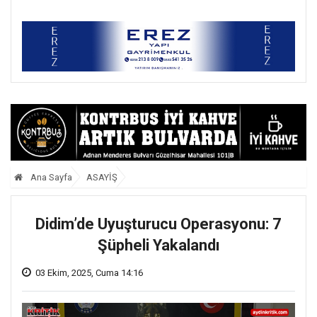
Palandöken’e Tam
Destek
Ana Sayfa
ASAYİŞ
Didim’de Uyuşturucu Operasyonu: 7
Şüpheli Yakalandı
03 Ekim, 2025, Cuma 14:16