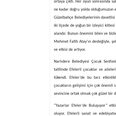
ortaya çıktı. Her oyun sonrasında sa
ne kadar doğru yolda olduğumuzun e
Güzelbahçe Belediyelerinin davetlisi
iki ilçede de yoğun bir izleyici kitle
alandır. Bunun önemini bilen ve bizl
Mehmet Fatih Atay’ın desteğiyle, şe
ve etkisi de artıyor.
Narlıdere Belediyesi Çocuk Senfoni
tatilinde Efelerli çocuklar ve ailele
tükendi. Efeler’de bu tarz etkinlik
çocukların gelişimi için çok önemli s
sevincine ortak olmak çok güzel bir 
“Yazarlar Efeler’de Buluşuyor” etk
oluyor. Efelerli sanat ve edebiyat