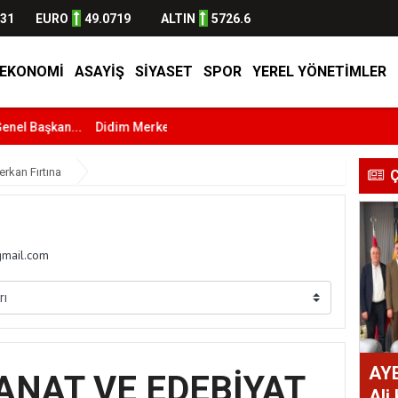
631
EURO
49.0719
ALTIN
5726.6
EKONOMI
ASAYİŞ
SİYASET
SPOR
YEREL YÖNETİMLER
aşkan...
Didim Merkezli Göçmen Kaçakçılığı Operasyonu:...
Fatih 
erkan Fırtına
Ç
gmail.com
AY
ANAT VE EDEBİYAT
Ali