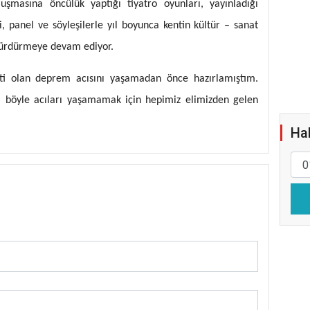
luşmasına öncülük yaptığı tiyatro oyunları, yayınladığı
i, panel ve söyleşilerle yıl boyunca kentin kültür – sanat
sürdürmeye devam ediyor.
keti olan deprem acısını yaşamadan önce hazırlamıştım.
 böyle acıları yaşamamak için hepimiz elimizden gelen
Hab