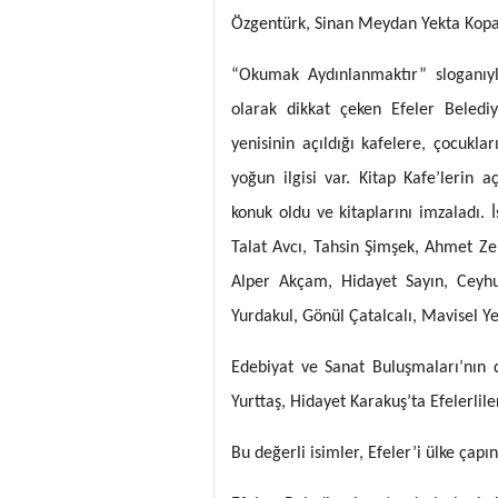
Özgentürk, Sinan Meydan Yekta Kopan
“Okumak Aydınlanmaktır” sloganıyl
olarak dikkat çeken Efeler Belediy
yenisinin açıldığı kafelere, çocukla
yoğun ilgisi var. Kitap Kafe’lerin a
konuk oldu ve kitaplarını imzaladı. İ
Talat Avcı, Tahsin Şimşek, Ahmet Ze
Alper Akçam, Hidayet Sayın, Ceyhu
Yurdakul, Gönül Çatalcalı, Mavisel Ye
Edebiyat ve Sanat Buluşmaları’nın 
Yurttaş, Hidayet Karakuş’ta Efelerli
Bu değerli isimler, Efeler’i ülke çapı