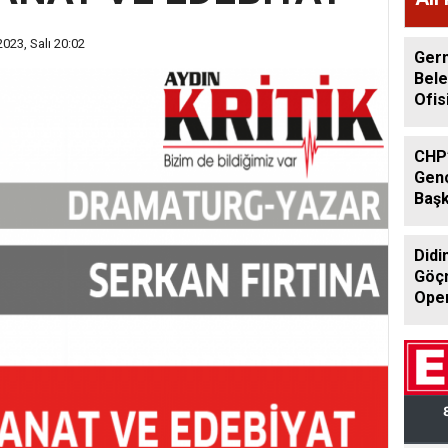
Baş
023, Salı 20:02
Des
Ger
Bele
Ofis
Gör
CHP’
Genç
Başk
Göre
Didi
Göçm
Oper
Şüph