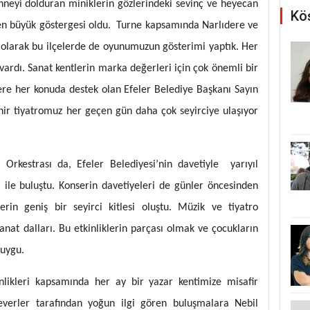
hneyi dolduran miniklerin gözlerindeki sevinç ve heyecan
Köş
n büyük göstergesi oldu. Turne kapsamında Narlıdere ve
 olarak bu ilçelerde de oyunumuzun gösterimi yaptık. Her
si vardı. Sanat kentlerin marka değerleri için çok önemli bir
ere her konuda destek olan Efeler Belediye Başkanı Sayın
hir tiyatromuz her geçen gün daha çok seyirciye ulaşıyor
 Orkestrası da, Efeler Belediyesi’nin davetiyle yarıyıl
ri ile buluştu. Konserin davetiyeleri de günler öncesinden
lerin geniş bir seyirci kitlesi oluştu. Müzik ve tiyatro
anat dalları. Bu etkinliklerin parçası olmak ve çocukların
duygu.
inlikleri kapsamında her ay bir yazar kentimize misafir
severler tarafından yoğun ilgi gören buluşmalara Nebil