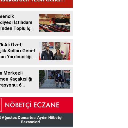
kanı Palandöken’e Tam
tek
mencik
diyesi İstihdam
i’nden Toplu İş
üşmesi
li Ali Övet,
lik Kolları Genel
an Yardımcılığı
vine Getirildi
m Merkezli
en Kaçakçılığı
asyonu: 6
eli Tutuklandı