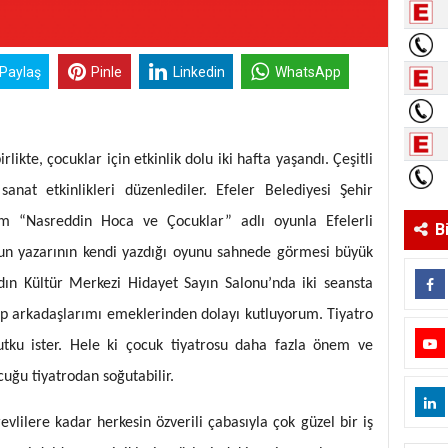
 Paylaş
Pinle
Linkedin
WhatsApp
irlikte, çocuklar için etkinlik dolu iki hafta yaşandı. Çeşitli
anat etkinlikleri düzenlediler. Efeler Belediyesi Şehir
im “Nasreddin Hoca ve Çocuklar” adlı oyunla Efelerli
B
oyun yazarının kendi yazdığı oyunu sahnede görmesi büyük
n Kültür Merkezi Hidayet Sayın Salonu’nda iki seansta
p arkadaşlarımı emeklerinden dolayı kutluyorum. Tiyatro
tutku ister. Hele ki çocuk tiyatrosu daha fazla önem ve
cuğu tiyatrodan soğutabilir.
lilere kadar herkesin özverili çabasıyla çok güzel bir iş