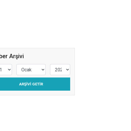
KADINLAR
BALKONLARA
Simay Yaren Akbaş
PSİKOLOJİK
SAĞLAMLIK
Av. Zeynep İrem
er Arşivi
DURMAZ
ÇOCUK İÇİN NAFAKA
“İŞTİRAK NAFAKASI”
ARŞIVI GETIR
Fulya Filiz
SEBZE Mİ? YOKSA
MEYVE Mİ?
Yasin Er
KENTSEL
YERLEŞMELER TARİHİ