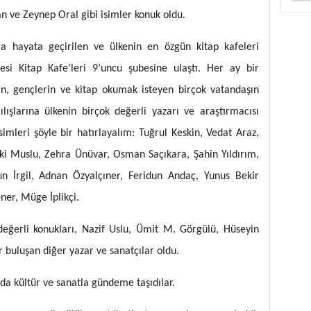
 ve Zeynep Oral gibi isimler konuk oldu.
a hayata geçirilen ve ülkenin en özgün kitap kafeleri
esi Kitap Kafe’leri 9’uncu şubesine ulaştı. Her ay bir
rın, gençlerin ve kitap okumak isteyen birçok vatandaşın
çılışlarına ülkenin birçok değerli yazarı ve araştırmacısı
simleri şöyle bir hatırlayalım: Tuğrul Keskin, Vedat Araz,
ki Muslu, Zehra Ünüvar, Osman Saçıkara, Şahin Yıldırım,
n İrgil, Adnan Özyalçıner, Feridun Andaç, Yunus Bekir
ner, Müge İplikçi.
değerli konukları, Nazif Uslu, Ümit M. Görgülü, Hüseyin
ler buluşan diğer yazar ve sanatçılar oldu.
nda kültür ve sanatla gündeme taşıdılar.