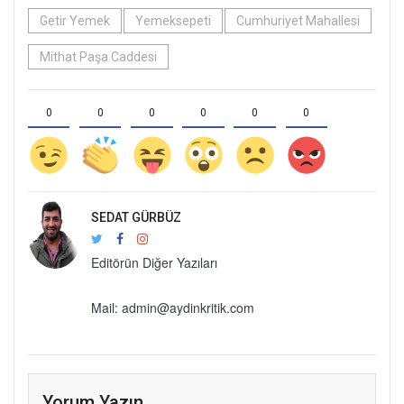
Getir Yemek
Yemeksepeti
Cumhuriyet Mahallesi
Mithat Paşa Caddesi
0
0
0
0
0
0
SEDAT GÜRBÜZ
Editörün Diğer Yazıları
Mail:
admin@aydinkritik.com
Yorum Yazın