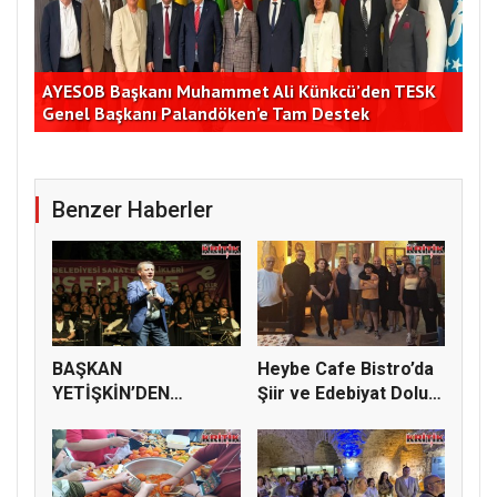
K
Germencik Belediyesi İstihdam Ofisi’nden Toplu İş
CHP
Görüşmesi
Yar
Benzer Haberler
BAŞKAN
Heybe Cafe Bistro’da
YETİŞKİN’DEN
Şiir ve Edebiyat Dolu
PINARBAŞI’NDA
Ge...
SANAT ŞÖLEN...