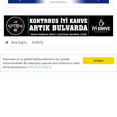
Ana Sayfa
ASAYİŞ
Çine’de Çalınan Büyükbaş Hayvan
Sitemizden en iyi şekilde faydalanabilmeniz için çerezler
Anladım
kullanılmaktadır. Bu siteye giriş yaparak çerez kullanımını kabul
Bulunarak Sahibine Teslim Edildi
etmiş sayılıyorsunuz.
Daha Fazla Bilgi Al
Ana Sayfa
Web TV
Foto Galeri
Yazarlar
17 Mayıs, 2026, Pazar 20:49