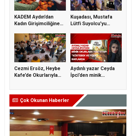
KADEM Aydın’dan
Kuşadası, Mustafa
Kadın Girişimciliğine
Lütfi Suyolcu’yu
Destek:...
Ölümünün 3...
Cezmi Ersöz, Heybe
Aydınlı yazar Ceyda
Kafe’de Okurlarıyla
İpci’den minik
Buluşt...
okurlara y...
Çok Okunan Haberler