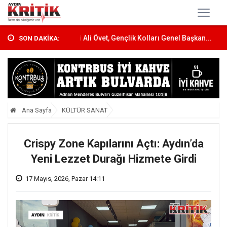
 Topl...
CHP’li Ali Övet, Gençlik Kolları Genel Başkan...
Didim Merk
SON DAKİKA:
Ana Sayfa
KÜLTÜR SANAT
Crispy Zone Kapılarını Açtı: Aydın’da
Yeni Lezzet Durağı Hizmete Girdi
17 Mayıs, 2026, Pazar 14:11