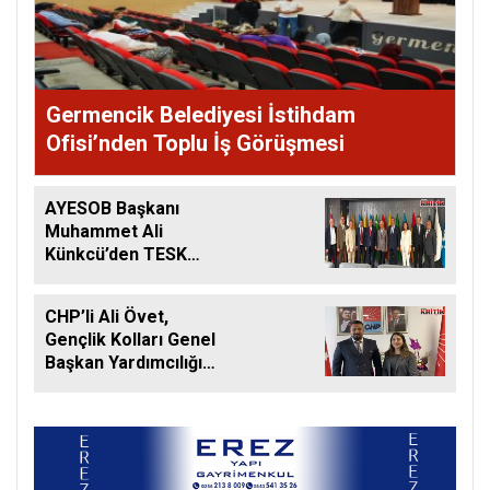
Germencik Belediyesi İstihdam
Ofisi’nden Toplu İş Görüşmesi
AYESOB Başkanı
Muhammet Ali
Künkcü’den TESK
Genel Başkanı
Palandöken’e Tam
CHP’li Ali Övet,
Destek
Gençlik Kolları Genel
Başkan Yardımcılığı
Görevine Getirildi