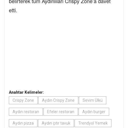
belirterek tüm Aydınlıları Crispy Zone’a davet
etti.
Anahtar Kelimeler:
Crispy Zone
Aydın Crispy Zone
Sevim Ülkü
Aydın restoran
Efeler restoran
Aydın burger
Aydın pizza
Aydın çıtır tavuk
Trendyol Yemek