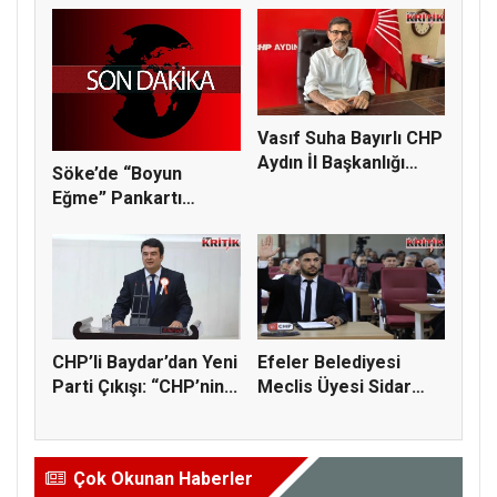
Vasıf Suha Bayırlı CHP
Aydın İl Başkanlığı
Söke’de “Boyun
Gö...
Eğme” Pankartı
Tartışması: Fat...
CHP’li Baydar’dan Yeni
Efeler Belediyesi
Parti Çıkışı: “CHP’nin...
Meclis Üyesi Sidar
Kaya CHP...
Çok Okunan Haberler