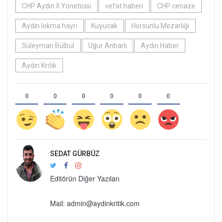
CHP Aydın İl Yöneticisi
vefat haberi
CHP cenaze
Aydın lokma hayrı
Kuyucak
Horsunlu Mezarlığı
Süleyman Bülbül
Uğur Anbarlı
Aydın Haber
Aydın Kritik
0
0
0
0
0
0
SEDAT GÜRBÜZ
Editörün Diğer Yazıları
Mail:
admin@aydinkritik.com