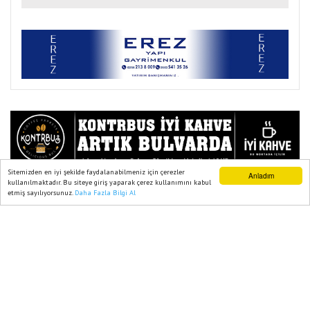
Görüşmesi
Sitemizden en iyi şekilde faydalanabilmeniz için çerezler
Anladım
Ana Sayfa
ASAYİŞ
kullanılmaktadır. Bu siteye giriş yaparak çerez kullanımını kabul
etmiş sayılıyorsunuz.
Daha Fazla Bilgi Al
Ana Sayfa
Web TV
Foto Galeri
Yazarlar
Koçarlı’da Uyuşturucu Operasyonu: Yol
Kenarına Poşet Atarken Yakalandılar
23 Temmuz, 2025, Çarşamba 10:00