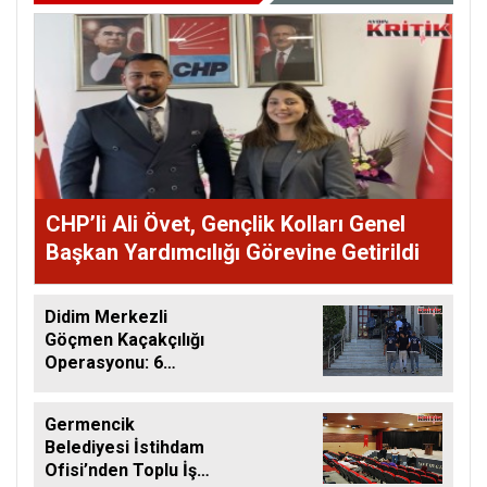
CHP’li Ali Övet, Gençlik Kolları Genel
Başkan Yardımcılığı Görevine Getirildi
Didim Merkezli
Göçmen Kaçakçılığı
Operasyonu: 6
Şüpheli Tutuklandı
Germencik
Belediyesi İstihdam
Ofisi’nden Toplu İş