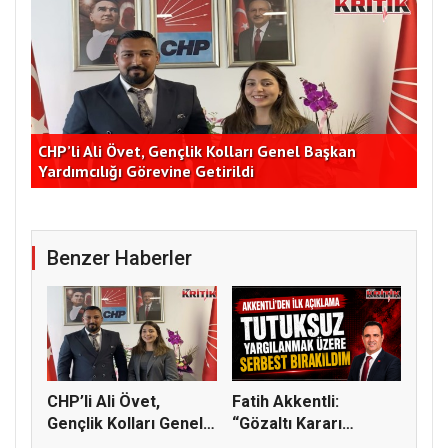
İş
CHP’li Ali Övet, Gençlik Kolları Genel Başkan
Did
Yardımcılığı Görevine Getirildi
Şüp
Benzer Haberler
CHP’li Ali Övet,
Fatih Akkentli:
Gençlik Kolları Genel
“Gözaltı Kararı
Başkan...
Sonrası İfade...