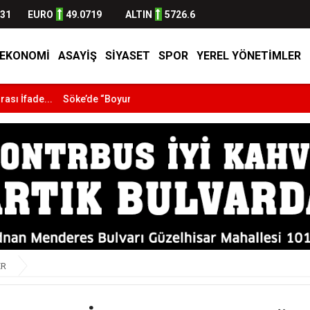
631
EURO
49.0719
ALTIN
5726.6
EKONOMI
ASAYİŞ
SİYASET
SPOR
YEREL YÖNETİMLER
Söke’de “Boyun Eğme” Pankartı Tartışması: Fat...
Efeler Belediyesi'
ER