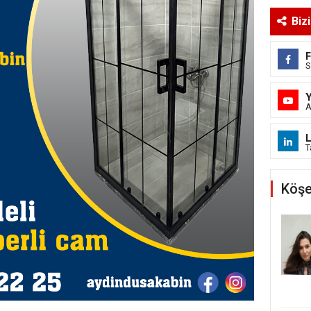
Biz
S
A
L
T
Köşe