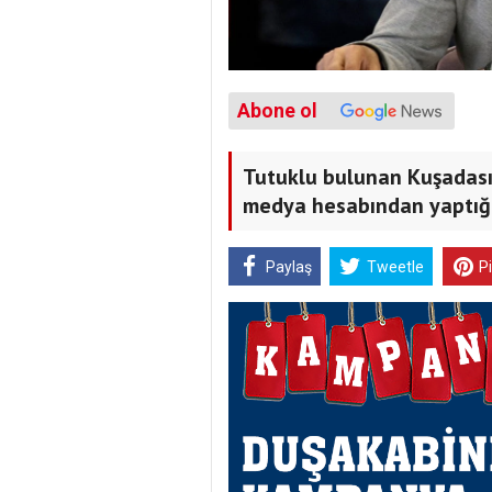
Abone ol
Tutuklu bulunan Kuşadası
medya hesabından yaptığı 
Paylaş
Tweetle
P