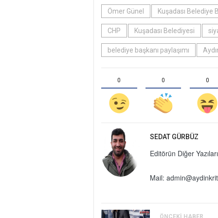
Ömer Günel
Kuşadası Belediye 
CHP
Kuşadası Belediyesi
siy
belediye başkanı paylaşımı
Aydı
0
0
0
SEDAT GÜRBÜZ
Editörün Diğer Yazıları
Mail:
admin@aydinkrit
ÖNCEKI HABER