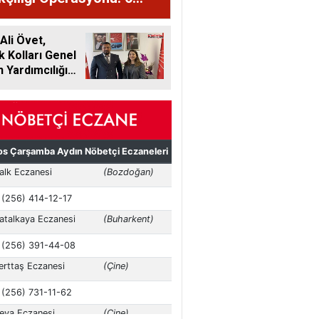
li Tutuklandı
 Ali Övet,
k Kolları Genel
 Yardımcılığı
ne Getirildi