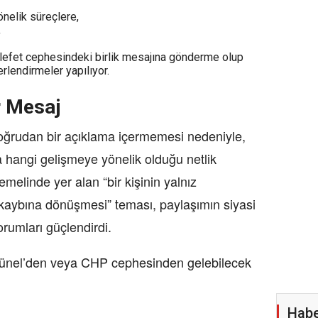
önelik süreçlere,
,
efet cephesindeki birlik mesajına gönderme olup
rlendirmeler yapılıyor.
r Mesaj
oğrudan bir açıklama içermemesi nedeniyle,
 hangi gelişmeye yönelik olduğu netlik
elinde yer alan “bir kişinin yalnız
 kaybına dönüşmesi” teması, paylaşımın siyasi
orumları güçlendirdi.
Günel’den veya CHP cephesinden gelebilecek
Habe