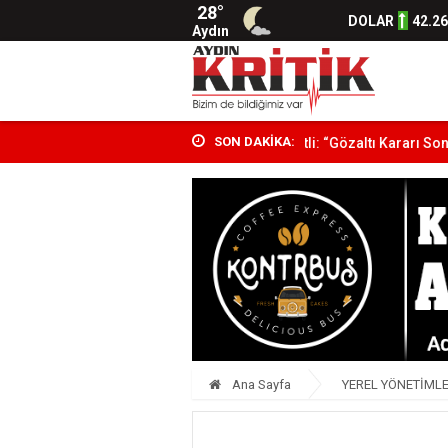
28°
DOLAR
42.2
Aydın
SON DAKİKA:
lığı Operasyonu:...
Fatih Akkentli: “Gözaltı Kararı Sonrası İfade...
Ana Sayfa
YEREL YÖNETİML