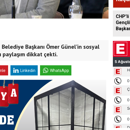
Şüphe
CHP’li
Gençli
Başkan
Görevi
 Belediye Başkanı Ömer Günel’in sosyal
paylaşım dikkat çekti.
inle
Linkedin
WhatsApp