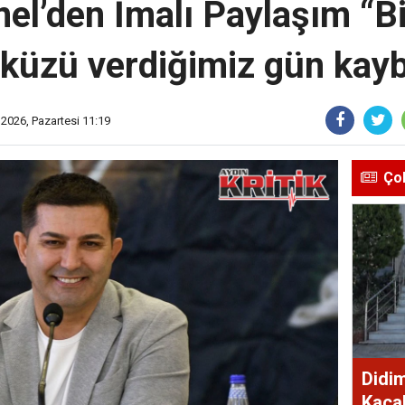
el’den İmalı Paylaşım “Bi
öküzü verdiğimiz gün kayb
 2026, Pazartesi 11:19
Ço
Didi
Kaçak