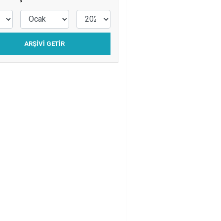
DURMAZ
ÇOCUK İÇİN NAFAKA
“İŞTİRAK NAFAKASI”
ARŞIVI GETIR
Fulya Filiz
SEBZE Mİ? YOKSA
MEYVE Mİ?
Yasin Er
KENTSEL
YERLEŞMELER TARİHİ
BAĞLAMINDA
KÜRESELLEŞMENİN
BOYUTLARI
Afra Nur Çelik
GELECEĞİNİN NE
OLDUĞUNU
ANLAMAYA ÇALIŞAN