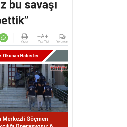
z bu savaşı
ettik”
A
Yazdır
Yazı Tipi
Yorumlar
k Okunan Haberler
m Merkezli Göçmen
çılığı Operasyonu: 6