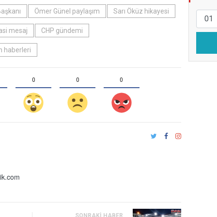
Başkanı
Ömer Günel paylaşım
Sarı Öküz hikayesi
asi mesaj
CHP gündemi
n haberleri
0
0
0
ik.com
SONRAKI HABER