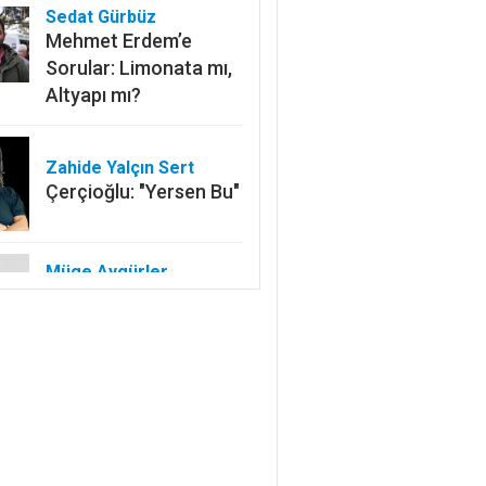
Sedat Gürbüz
Mehmet Erdem’e
Sorular: Limonata mı,
Altyapı mı?
Zahide Yalçın Sert
Çerçioğlu: "Yersen Bu"
Müge Aygürler
Tolstoy’dan Harvard’a:
İnsan Ne ile Yaşar?
Hakkı Kasaba
Tayyip Erdoğan’ı
Aratmadı: Tek Adam
Çerçioğlu