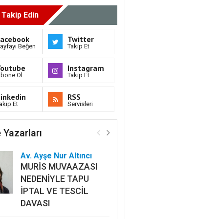
i Takip Edin
Facebook
Twitter
ayfayı Beğen
Takip Et
Youtube
Instagram
bone Ol
Takip Et
inkedin
RSS
akip Et
Servisleri
 Yazarları
Av. Ayşe Nur Altıncı
MURİS MUVAAZASI
NEDENİYLE TAPU
İPTAL VE TESCİL
DAVASI