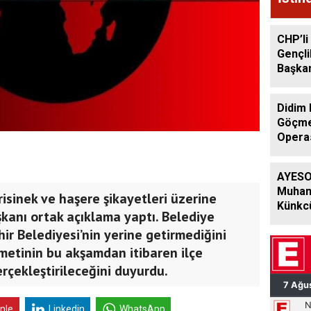
Görü
CHP’li
Gençli
Başkan
Görevi
Didim 
Göçmen
Opera
Şüphel
AYESO
Muham
isinek ve haşere şikayetleri üzerine
Künkc
şkanı ortak açıklama yaptı. Belediye
Genel 
ir Belediyesi’nin yerine getirmediğini
Palan
Deste
metinin bu akşamdan itibaren ilçe
rçekleştirileceğini duyurdu.
inle
Linkedin
WhatsApp