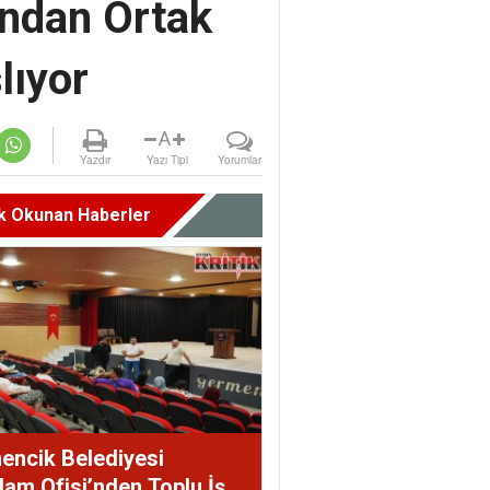
ından Ortak
lıyor
A
Yazdır
Yazı Tipi
Yorumlar
k Okunan Haberler
encik Belediyesi
dam Ofisi’nden Toplu İş