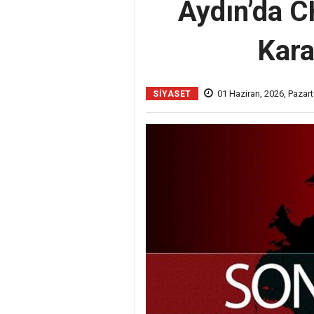
Aydın’da C
Kara
01 Haziran, 2026, Pazart
SİYASET