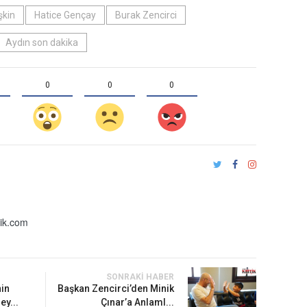
şkin
Hatice Gençay
Burak Zencirci
Aydın son dakika
0
0
0
ik.com
SONRAKI HABER
nin
Başkan Zencirci’den Minik
y...
Çınar’a Anlaml...