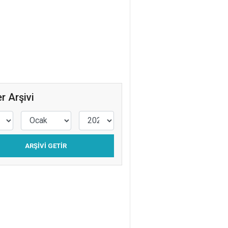
KADINLAR
BALKONLARA
Simay Yaren Akbaş
PSİKOLOJİK
SAĞLAMLIK
Av. Zeynep İrem
r Arşivi
DURMAZ
ÇOCUK İÇİN NAFAKA
“İŞTİRAK NAFAKASI”
ARŞIVI GETIR
Fulya Filiz
SEBZE Mİ? YOKSA
MEYVE Mİ?
Yasin Er
KENTSEL
YERLEŞMELER TARİHİ