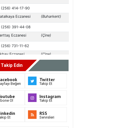
i Takip Edin
Facebook
Twitter
ayfayı Beğen
Takip Et
Youtube
Instagram
bone Ol
Takip Et
inkedin
RSS
akip Et
Servisleri