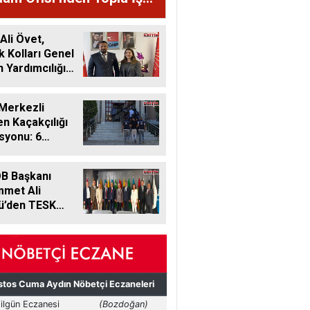
şmesi
 Ali Övet,
k Kolları Genel
 Yardımcılığı
ne Getirildi
Merkezli
 Kaçakçılığı
syonu: 6
i Tutuklandı
B Başkanı
met Ali
ü’den TESK
Başkanı
döken’e Tam
k