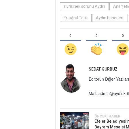
sivrisinek sorunu Aydın
Anıl Yeti
Ertuğrul Tetik
Aydın haberleri
0
0
0
SEDAT GÜRBÜZ
Editörün Diğer Yazıları
Mail:
admin@aydinkrit
ÖNCEKI HABER
Efeler Belediyesi’
Bayram Mesaisi Me