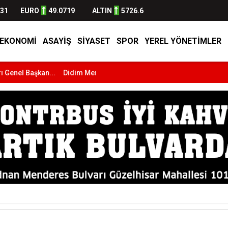
631
EURO
49.0719
ALTIN
5726.6
EKONOMI
ASAYİŞ
SİYASET
SPOR
YEREL YÖNETİMLER
...
Didim Merkezli Göçmen Kaçakçılığı Operasyonu:...
Fatih Akken