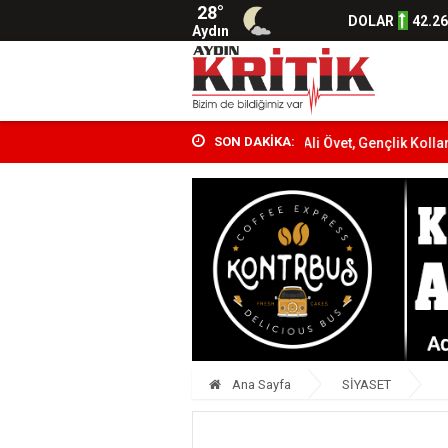
28°
DOLAR
42.2
Aydın
SON DAKİKA:
hdam Ofisi’nden Topl...
CHP’li Ali Övet, Gençlik Kolları Genel Başkan
Ana Sayfa
SİYASET