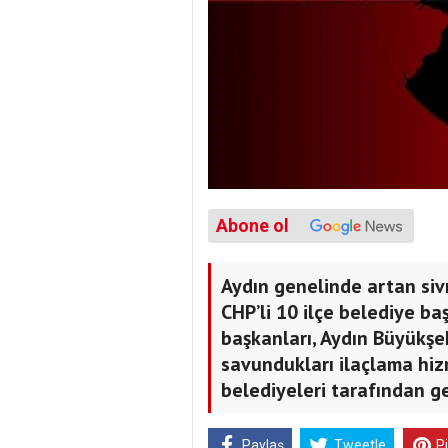
Abone ol
Aydın genelinde artan sivr
CHP’li 10 ilçe belediye ba
başkanları, Aydın Büyükşeh
savundukları ilaçlama hiz
belediyeleri tarafından ge
Paylaş
Tweetle
P