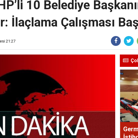
HP’li 10 Belediye Başkan
r: İlaçlama Çalışması Baş
esi 21:27
Ço
Germ
İstih