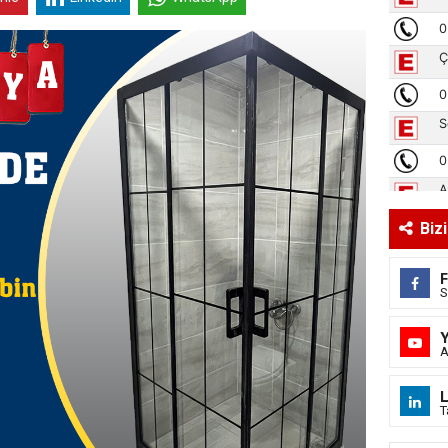
Biz
S
A
L
T