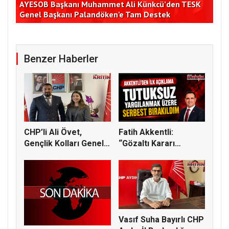
K
Germencik Belediyesi İstihdam Ofisi’nden Toplu İş
CHP
Görüşmesi
Yar
Benzer Haberler
CHP’li Ali Övet,
Fatih Akkentli:
Gençlik Kolları Genel
“Gözaltı Kararı
Başkan...
Sonrası İfade...
Vasıf Suha Bayırlı CHP