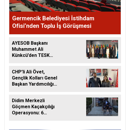
Germencik Belediyesi İstihdam
Ofisi’nden Toplu İş Görüşmesi
AYESOB Başkanı
Muhammet Ali
Künkcü’den TESK
Genel Başkanı
Palandöken’e Tam
CHP’li Ali Övet,
Destek
Gençlik Kolları Genel
Başkan Yardımcılığı
Görevine Getirildi
Didim Merkezli
Göçmen Kaçakçılığı
Operasyonu: 6
Şüpheli Tutuklandı