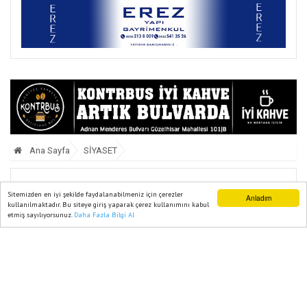
Ana Sayfa
SİYASET
CHP’li Meclis Üyeleri Aydın İl
Sitemizden en iyi şekilde faydalanabilmeniz için çerezler
Anladım
kullanılmaktadır. Bu siteye giriş yaparak çerez kullanımını kabul
Başkanlığı’nda Toplandı
etmiş sayılıyorsunuz.
Daha Fazla Bilgi Al
Ana Sayfa
Web TV
Foto Galeri
Yazarlar
08 Eylül, 2025, Pazartesi 18:50