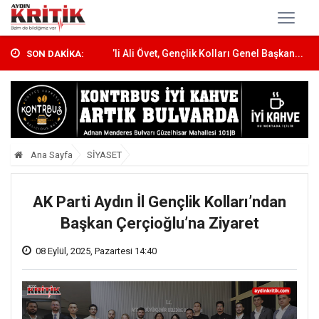
en Topl...
CHP’li Ali Övet, Gençlik Kolları Genel Başkan...
Didim Me
SON DAKİKA:
Ana Sayfa
SİYASET
AK Parti Aydın İl Gençlik Kolları’ndan
Başkan Çerçioğlu’na Ziyaret
08 Eylül, 2025, Pazartesi 14:40