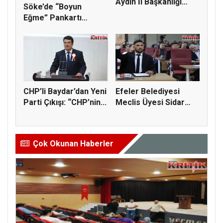
Aydın İl Başkanlığı
Söke’de “Boyun
Gö...
Eğme” Pankartı
Tartışması: Fat...
CHP’li Baydar’dan Yeni
Efeler Belediyesi
Parti Çıkışı: “CHP’nin...
Meclis Üyesi Sidar
Kaya CHP...
Çok Okunan Haberler